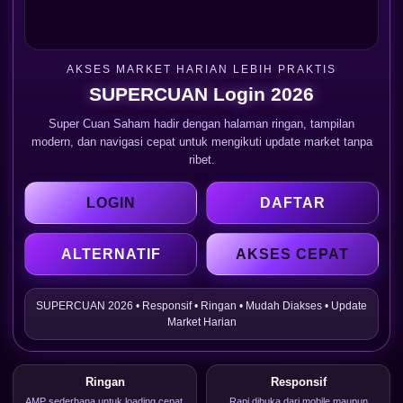
AKSES MARKET HARIAN LEBIH PRAKTIS
SUPERCUAN Login 2026
Super Cuan Saham hadir dengan halaman ringan, tampilan
modern, dan navigasi cepat untuk mengikuti update market tanpa
ribet.
LOGIN
DAFTAR
ALTERNATIF
AKSES CEPAT
SUPERCUAN 2026 • Responsif • Ringan • Mudah Diakses • Update
Market Harian
Ringan
Responsif
AMP sederhana untuk loading cepat.
Rapi dibuka dari mobile maupun